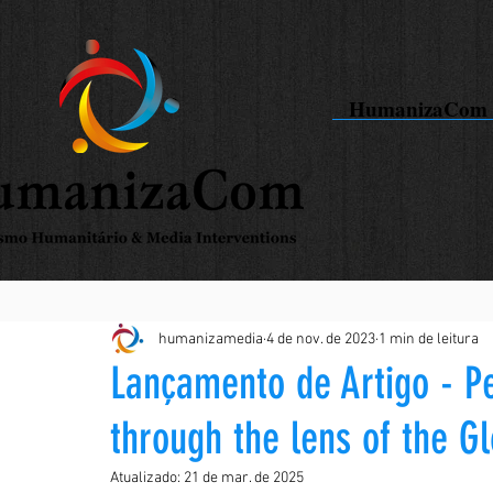
HumanizaCom
humanizamedia
4 de nov. de 2023
1 min de leitura
Lançamento de Artigo - Pe
through the lens of the G
Atualizado:
21 de mar. de 2025