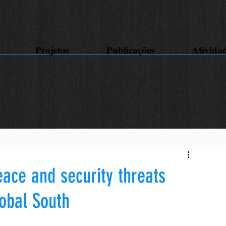
Projetos
Publicações
Ativida
ace and security threats
lobal South