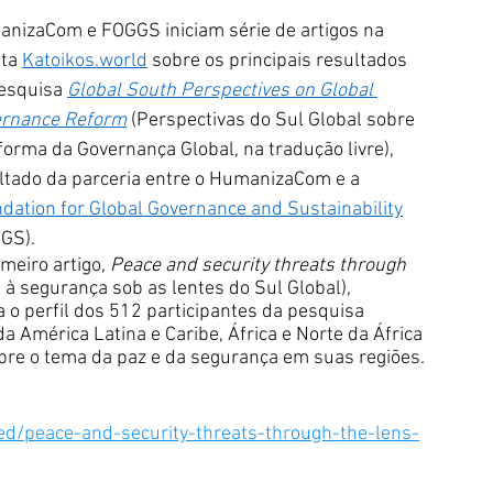
nizaCom e FOGGS iniciam série de artigos na 
ta 
Katoikos.world
 sobre os principais resultados 
esquisa 
Global South Perspectives on Global 
rnance Reform
 (Perspectivas do Sul Global sobre 
forma da Governança Global, na tradução livre), 
ltado da parceria entre o HumanizaCom e a 
dation for Global Governance and Sustainability
GS).  
meiro artigo, 
Peace and security threats through 
 à segurança sob as lentes do Sul Global), 
a o perfil dos 512 participantes da pesquisa 
a América Latina e Caribe, África e Norte da África 
obre o tema da paz e da segurança em suas regiões. 
-ed/peace-and-security-threats-through-the-lens-