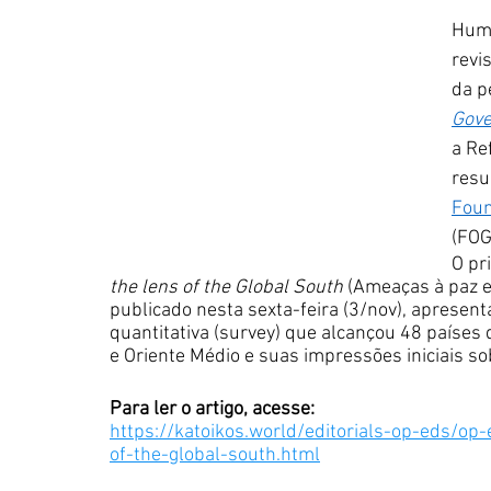
Huma
revis
da p
Gove
a Re
resu
Foun
(FOG
O pri
the lens of the Global South
 (Ameaças à paz e
publicado nesta sexta-feira (3/nov), apresent
quantitativa (survey) que alcançou 48 países d
e Oriente Médio e suas impressões iniciais s
Para ler o artigo, acesse: 
https://katoikos.world/editorials-op-eds/op
of-the-global-south.html