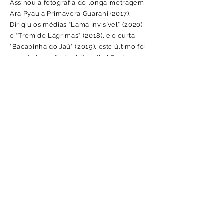
Assinou a fotografia do longa-metragem
Ara Pyau a Primavera Guarani (2017).
Dirigiu os médias “Lama Invisível” (2020)
e “Trem de Lágrimas” (2018), e o curta
"Bacabinha do Jaú" (2019), este último foi
premiado no festival Kannibal Fest em
Berlim. Atuou na equipe de
Comunicação de Riscos
(2023-2024)
do
projeto de elaboração do primeiro Plano
Nacional de Proteção e Defesa Civil,
desenvolvido no âmbito da Cooperação
Técnica Internacional BRA/12/017 –
Projeto Fortalecimento da Cultura de
Gestão de Riscos de Desastres no Brasil,
entre o Programa das Nações Unidas
para o Desenvolvimento (PNUD) e o
Ministério da Integração e do
Desenvolvimento Regional (MIDR), por
meio da Secretaria Nacional de Proteção
e Defesa Civil (Sedec).