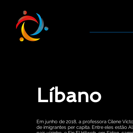
HumanizaCom
Líbano
Em junho de 2018, a professora Cilene Vict
de imigrantes per capita. Entre eles estão
país vizinho, e Ein El Hilweh, em Sidon, ca