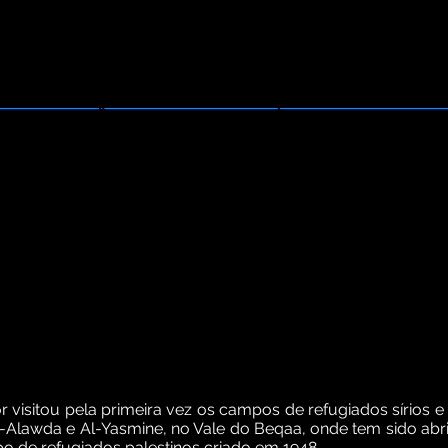
Projetos
Publicações
Ativida
or visitou pela primeira vez os campos de refugiados sírios 
 Al-Alawda e Al-Yasmine, no Vale do Beqaa, onde tem sido ab
mpo de refugiados palestinos criado em 1948.