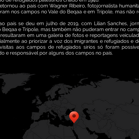
tornou ao país com Wagner Ribeiro, fotojornalista humani
stiveram nos campos no Vale do Beqaa e em Trípole, mas não
or ao país se deu em julho de 2019, com Lilian Sanches, j
o Beqaa e Trípole, mas também não puderam entrar no camp
resultaram em uma galeria de fotos e reportagens veiculad
ialmente ao priorizar a voz dos imigrantes e refugiados e 
s visitas aos campos de refugiados sírios só foram poss
o e responsável por alguns dos campos no país.